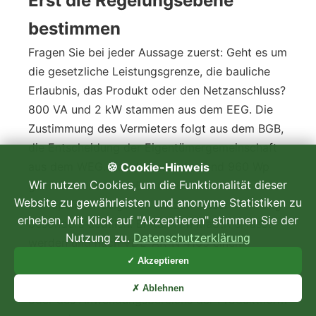
Erst die Regelungsebene
bestimmen
Fragen Sie bei jeder Aussage zuerst: Geht es um
die gesetzliche Leistungsgrenze, die bauliche
Erlaubnis, das Produkt oder den Netzanschluss?
800 VA und 2 kW stammen aus dem EEG. Die
Zustimmung des Vermieters folgt aus dem BGB,
die Entscheidung der Eigentümergemeinschaft
aus dem WEG. Haushaltsstecker und 960 Wp
🍪 Cookie-Hinweis
Wir nutzen Cookies, um die Funktionalität dieser
gehören zur DIN VDE V 0126-95.
Website zu gewährleisten und anonyme Statistiken zu
Der Speicher zeigt den Nutzen dieser Trennung
erheben. Mit Klick auf "Akzeptieren" stimmen Sie der
besonders deutlich. Er kann im MaStR erfasst
Nutzung zu.
Datenschutzerklärung
werden und nach VDE-AR-N 4105 einen
vereinfachten Anschlussprozess haben, ohne
✓ Akzeptieren
deshalb Teil der Steckersolargerät-Definition
✗ Ablehnen
oder des Anwendungsbereichs der Produktnorm