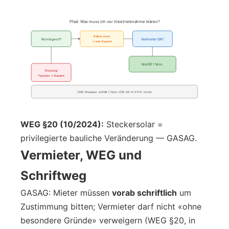
Pfad: Was muss ich vor Inbetriebnahme klären?
Balkon innen
Montageort?
Vermieter OK?
→ kein Bauamt
MaStR 1 Mon.
Brüstung/
Fassade → Bauamt
VNB-Einspeise: entfällt | Norm VDE-AR-N 4105: immer
WEG §20 (10/2024):
Steckersolar =
privilegierte bauliche Veränderung — GASAG.
Vermieter, WEG und
Schriftweg
GASAG: Mieter müssen
vorab schriftlich
um
Zustimmung bitten; Vermieter darf nicht «ohne
besondere Gründe» verweigern (WEG §20, in