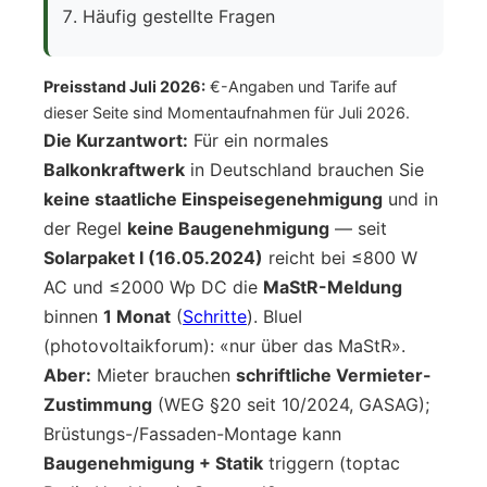
Häufig gestellte Fragen
Preisstand Juli 2026:
€-Angaben und Tarife auf
dieser Seite sind Momentaufnahmen für Juli 2026.
Die Kurzantwort:
Für ein normales
Balkonkraftwerk
in Deutschland brauchen Sie
keine staatliche Einspeisegenehmigung
und in
der Regel
keine Baugenehmigung
— seit
Solarpaket I (16.05.2024)
reicht bei ≤800 W
AC und ≤2000 Wp DC die
MaStR-Meldung
binnen
1 Monat
(
Schritte
). BlueI
(photovoltaikforum): «nur über das MaStR».
Aber:
Mieter brauchen
schriftliche Vermieter-
Zustimmung
(WEG §20 seit 10/2024, GASAG);
Brüstungs-/Fassaden-Montage kann
Baugenehmigung + Statik
triggern (toptac