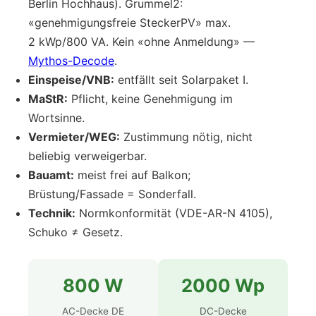
Berlin Hochhaus). Grummel2:
«genehmigungsfreie SteckerPV» max.
2 kWp/800 VA. Kein «ohne Anmeldung» —
Mythos-Decode
.
Einspeise/VNB:
entfällt seit Solarpaket I.
MaStR:
Pflicht, keine Genehmigung im
Wortsinne.
Vermieter/WEG:
Zustimmung nötig, nicht
beliebig verweigerbar.
Bauamt:
meist frei auf Balkon;
Brüstung/Fassade = Sonderfall.
Technik:
Normkonformität (VDE-AR-N 4105),
Schuko ≠ Gesetz.
800 W
2000 Wp
AC-Decke DE
DC-Decke