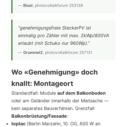
—
BlueI
, photovoltaikforum 253138
“genehmigungsfreie SteckerPV ist
einmalig pro Zähler mit max. 2kWp/800VA
erlaubt (mit Schuko nur 960Wp).”
—
Grummel2
, photovoltaikforum 257131
Wo «Genehmigung» doch
knallt: Montageort
Standardfall: Module
auf dem Balkonboden
oder am Geländer innerhalb der Mietsache —
kein separates Bauverfahren. Grenzfall
Balkonbrüstung/Fassade
:
toptac
(Berlin Marzahn, 10. OG, 600 W an