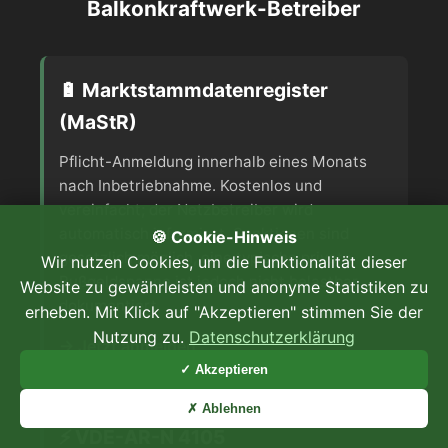
Balkonkraftwerk-Betreiber
🔋 Marktstammdatenregister
(MaStR)
Pflicht-Anmeldung innerhalb eines Monats
nach Inbetriebnahme. Kostenlos und
vereinfacht; der Netzbetreiber wird
automatisch informiert. Sanktionen sind
🍪 Cookie-Hinweis
gesetzlich möglich, eine typische private
Wir nutzen Cookies, um die Funktionalität dieser
Bußgeldspanne ist jedoch nicht belastbar
Website zu gewährleisten und anonyme Statistiken zu
dokumentiert.
erheben. Mit Klick auf "Akzeptieren" stimmen Sie der
Nutzung zu.
Datenschutzerklärung
→ Jetzt anmelden
✓ Akzeptieren
✗ Ablehnen
⚡ VDE-AR-N 4105